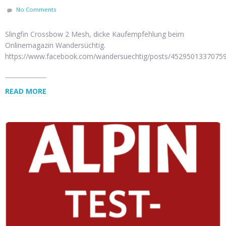
No Comments
Slingfin Crossbow 2 Mesh, dicke Kaufempfehlung beim
Onlinemagazin Wandersüchtig.
https://www.facebook.com/wandersuechtig/posts/4529501337075
READ MORE