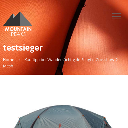
testsieger
Home
Kauftipp bei Wandersüchtig.de Slingfin Crossbow 2
Mesh